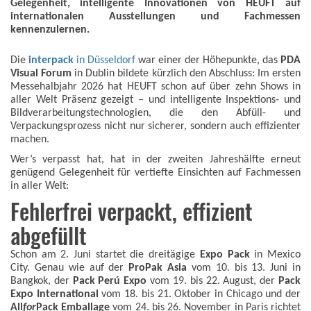
Gelegenheit, intelligente Innovationen von HEUFT auf
internationalen Ausstellungen und Fachmessen
kennenzulernen.
Die
interpack
in Düsseldorf
war einer der Höhepunkte, das
PDA
Visual Forum
in Dublin bildete kürzlich den Abschluss: Im ersten
Messehalbjahr 2026 hat HEUFT schon auf über zehn Shows in
aller Welt Präsenz gezeigt – und intelligente Inspektions- und
Bildverarbeitungstechnologien, die den Abfüll- und
Verpackungsprozess nicht nur sicherer, sondern auch effizienter
machen.
Wer’s verpasst hat, hat in der zweiten Jahreshälfte erneut
genügend Gelegenheit für vertiefte Einsichten auf Fachmessen
in aller Welt:
Fehlerfrei verpackt, effizient
abgefüllt
Schon am 2. Juni startet die dreitägige
Expo Pack
in Mexico
City. Genau wie auf der
ProPak Asia
vom 10. bis 13. Juni in
Bangkok, der
Pack Perú Expo
vom 19. bis 22. August, der
Pack
Expo International
vom 18. bis 21. Oktober in Chicago und der
All
for
Pack Emballage
vom 24. bis 26. November in Paris richtet