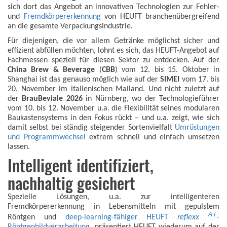
sich dort das Angebot an innovativen Technologien zur Fehler-
und
Fremdkörpererkennung
von HEUFT branchenübergreifend
an die gesamte Verpackungsindustrie.
Für diejenigen, die vor allem Getränke möglichst sicher und
effizient abfüllen möchten, lohnt es sich, das HEUFT-Angebot auf
Fachmessen speziell für diesen Sektor zu entdecken. Auf der
China Brew & Beverage
(
CBB
) vom 12. bis 15. Oktober in
Shanghai ist das genauso möglich wie auf der
SIMEI
vom 17. bis
20. November im italienischen Mailand. Und nicht zuletzt auf
der
BrauBeviale 2026
in Nürnberg, wo der Technologieführer
vom 10. bis 12. November u.a. die Flexibilität seines modularen
Baukastensystems in den Fokus rückt – und u.a. zeigt, wie sich
damit selbst bei ständig steigender Sortenvielfalt
Umrüstungen
und Programmwechsel
extrem schnell und einfach umsetzen
lassen.
Intelligent identifiziert,
nachhaltig gesichert
Spezielle Lösungen, u.a. zur intelligenteren
Fremdkörpererkennung in Lebensmitteln mit gepulstem
A.I.
Röntgen und
deep-learning-fähiger HEUFT
reflexx
-