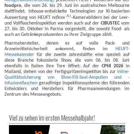
Röntgenbildverarbeitung
, präsentiert HEUFT wiederum auf der
foodpro
, die vom 26. bis 29. Juni im australischen Melbourne
stattfindet. Inhouse-entwickelte Technologien zur KI-basierten
A.I.
Auswertung von HEUFT
reflexx
-Kamerabildern bei der Leer-
und Vollflascheninspektion werden auch auf der
CIBUSTEC
vom
27. bis 30. Oktober in Parma vorgestellt, die sowohl Food- als
auch an Getränkeproduzenten zu ihrer Zielgruppe zählt.
Pharmahersteller, denen es auf volle Pack- und
Arzneimittelsicherheit ankommt, finden im
HEUFT-
Messekalender
für die zweite Jahreshälfte eine speziell auf
diese Branche fokussierte Show, die vom 06. bis 08. Juni
ebenfalls in Italien ihre Tore öffnet: Auf der
CPHI 2026
in
Mailand, stehen von der Fertigspritzeninspektion bis zur
Inline-
Qualitätssicherung von Blow-Fill-Seal-Ampullen und -
Infusionsflaschen
geradlinige Inspektionssysteme des führenden
Entwicklers und Herstellers für Pharmaanwendungen im
Zentrum des Messeangebots.
Viel zu sehen im ersten Messehalbjahr!