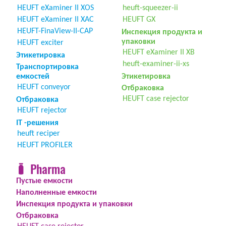
HEUFT eXaminer II XOS
heuft-squeezer-ii
HEUFT eXaminer II XAC
HEUFT GX
HEUFT-FinaView-II-CAP
Инспекция продукта и
упаковки
HEUFT exciter
HEUFT eXaminer II XB
Этикетировка
heuft-examiner-ii-xs
Транспортировка
емкостей
Этикетировка
HEUFT conveyor
Отбраковка
HEUFT case rejector
Отбраковка
HEUFT rejector
IT -решения
heuft reciper
HEUFT PROFILER
Pharma
Пустые емкости
Наполненные емкости
Инспекция продукта и упаковки
Отбраковка