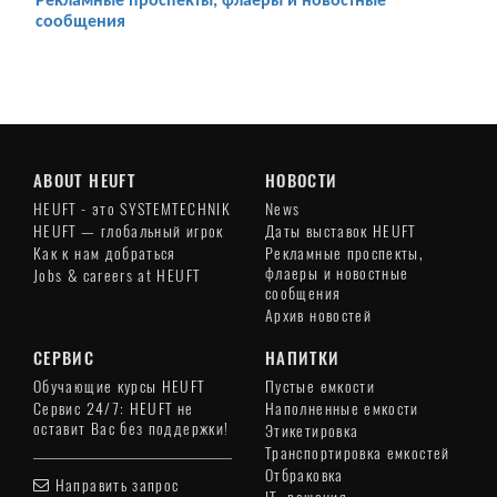
Рекламные проспекты, флаеры и новостные
сообщения
ABOUT HEUFT
НОВОСТИ
HEUFT - это SYSTEMTECHNIK
News
HEUFT — глобальный игрок
Даты выставок HEUFT
Как к нам добраться
Рекламные проспекты,
флаеры и новостные
Jobs & careers at HEUFT
сообщения
Архив новостей
СЕРВИС
НАПИТКИ
Обучающие курсы HEUFT
Пустые емкости
Сервис 24/7: HEUFT не
Наполненные емкости
оставит Вас без поддержки!
Этикетировка
Транспортировка емкостей
Отбраковка
Направить запрос