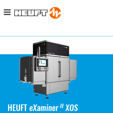
HEUFT
eXaminer
XOS
II