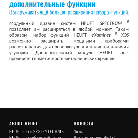
дополнительные функции
Обнаруживать ещё больше: расширения набора функций.
II
Модульный дизайн систем HEUFT
SPECTRUM
позволяет им расширяться в любой момент. Таким
II
образом, набор функций HEUFT
eXaminer
XOS
возможно расширить мощными приборами
распознавания для проверки уровня налива и наличия
укупорки. Дополнительный модуль HEUFT
sonic
проверяет герметичность металлических крышек.
ABOUT HEUFT
НОВОСТИ
HEUFT - это SYSTEMTECHNIK
News
HEUFT — глобальный игрок
Даты выставок HEUFT