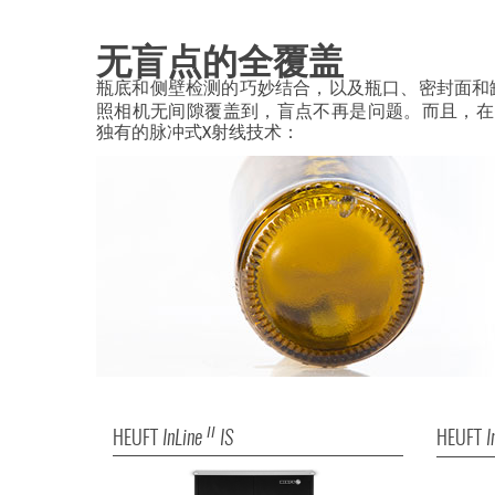
无盲点的全覆盖
瓶底和侧壁检测的巧妙结合，以及瓶口、密封面和
照相机无间隙覆盖到，盲点不再是问题。而且，在H
独有的脉冲式X射线技术：
HEUFT
InLine
IS
HEUFT
I
II