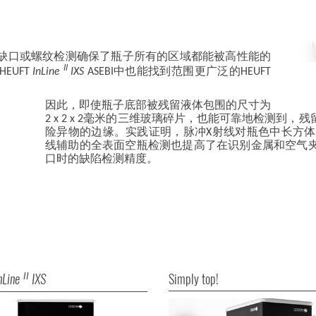
缺口或螺纹检测确保了瓶子所有的区域都能被高性能的
II
EUFT
InLine
IXS
ASEBI中也能找到范围更广泛的HEUFT
因此，即使瓶子底部被残留液体包围的尺寸为
2 x 2 x 2毫米的三维玻璃碎片，也能可靠地检测
险异物的边缘。实践证明，脉冲X射线对瓶色中长方体
线辅助的全表面空瓶检测也提高了在识别金属和空气
口时的缺陷检测精度。
nLine
IXS
Simply top!
II