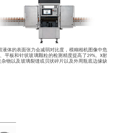
到，残留液体的表面张力会减弱对比度，模糊相机图像中危
、平板和针状玻璃颗粒的检测精度提高了29%。X射
夹杂物以及玻璃裂缝或贝状碎片以及外周瓶底边缘缺