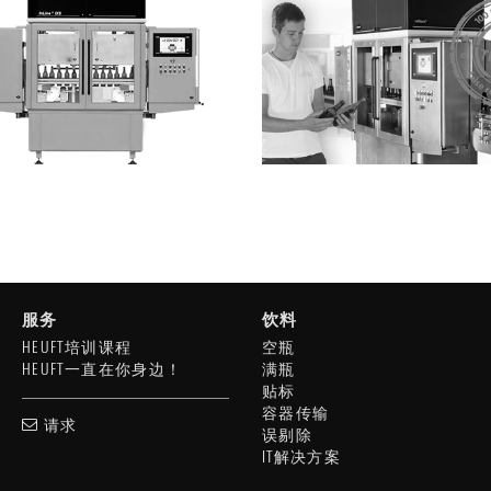
服务
饮料
HEUFT培训课程
空瓶
HEUFT一直在你身边！
满瓶
贴标
容器传输
请求
误剔除
IT解决方案