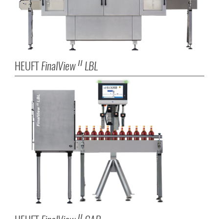
HEUFT
FinalView
LBL
II
II